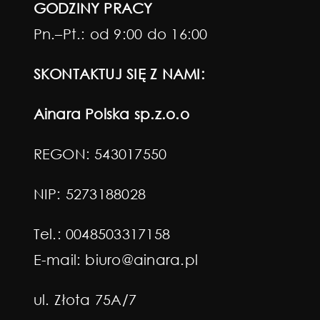
GODZINY PRACY
Pn.–Pt.: od 9:00 do 16:00
SKONTAKTUJ SIĘ Z NAMI:
Ainara Polska sp.z.o.o
REGON: 543017550
NIP: 5273188028
Tel.:
0048503317158
E-mail:
biuro@ainara.pl
ul. Złota 75A/7