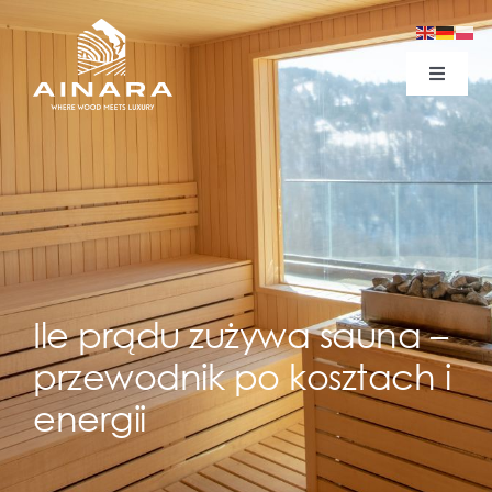
Skip
to
content
Toggle
Navigat
fb
tiktok
Youtube
Ile prądu zużywa sauna –
przewodnik po kosztach i
energii