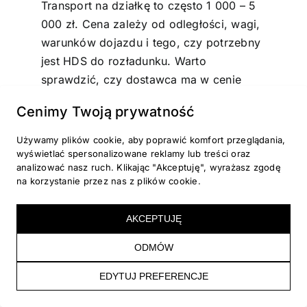
Transport na działkę to często 1 000 – 5
000 zł. Cena zależy od odległości, wagi,
warunków dojazdu i tego, czy potrzebny
jest HDS do rozładunku. Warto
sprawdzić, czy dostawca ma w cenie
rozładunek i czy wjedzie na posesję.
Cenimy Twoją prywatność
Doprowadzenie zasilania elektrycznego
to często 2 000 – 7 000 zł brutto. Zależy
Używamy plików cookie, aby poprawić komfort przeglądania,
to od długości trasy kabla, prac
wyświetlać spersonalizowane reklamy lub treści oraz
analizować nasz ruch. Klikając "Akceptuję", wyrażasz zgodę
ziemnych, zabezpieczeń, mocy pieca
na korzystanie przez nas z plików cookie.
oraz tego, czy trzeba poprawić instalację
w domu.
AKCEPTUJĘ
ODMÓW
Zamówienie
EDYTUJ PREFERENCJE
gotowego