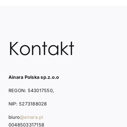
Kontakt
Kontakt
Ainara Polska sp.z.o.o
REGON: 543017550,
NIP: 5273188028
biuro
@ainara.pl
0048503317158