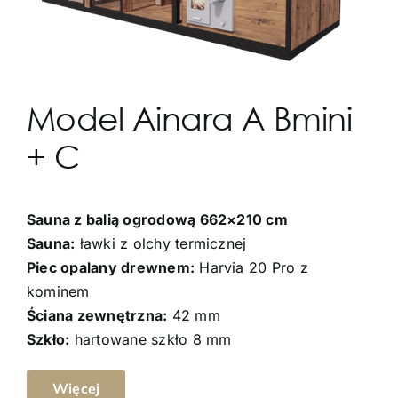
Model Ainara A Bmini
+ C
Sauna z balią ogrodową 662×210 cm
Sauna:
ławki z olchy termicznej
Piec opalany drewnem:
Harvia 20 Pro z
kominem
Ściana zewnętrzna:
42 mm
Szkło:
hartowane szkło 8 mm
Więcej