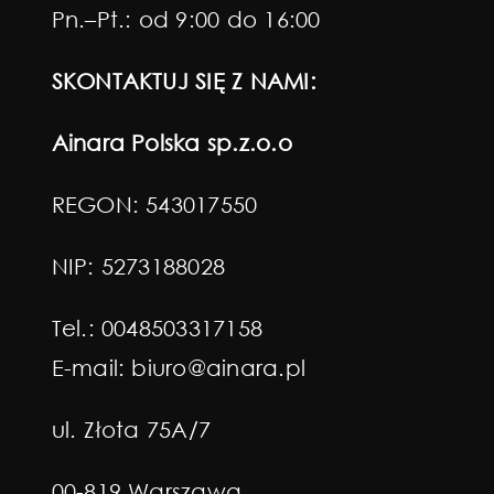
Pn.–Pt.: od 9:00 do 16:00
SKONTAKTUJ SIĘ Z NAMI:
Ainara Polska sp.z.o.o
REGON: 543017550
NIP: 5273188028
Tel.:
0048503317158
E-mail:
biuro@ainara.pl
ul. Złota 75A/7
00-819 Warszawa