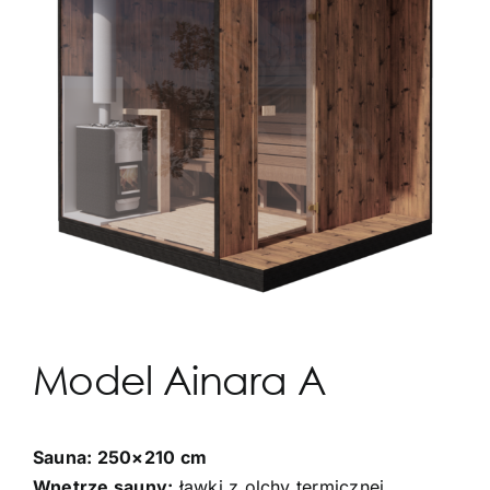
Model Ainara A
Sauna: 250×210 cm
Wnętrze sauny:
ławki z olchy termicznej