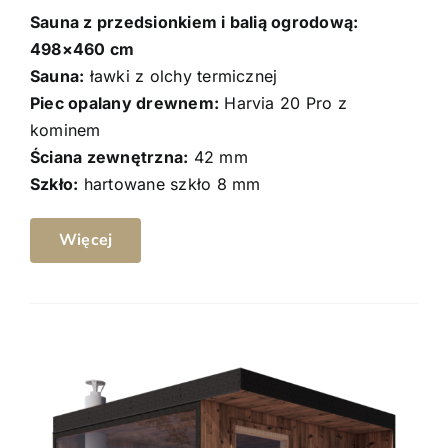
Sauna z przedsionkiem i balią
ogrodową
:
498×460 cm
Sauna:
ławki z olchy termicznej
Piec opalany drewnem:
Harvia 20 Pro z
kominem
Ściana zewnętrzna:
42 mm
Szkło:
hartowane szkło 8 mm
Więcej