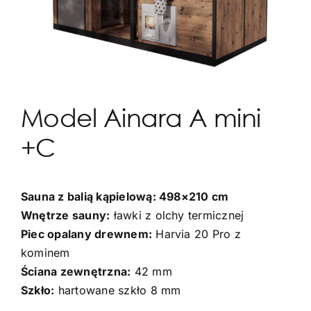
Model Ainara A mini
+C
Sauna z balią kąpielową: 498×210 cm
Wnętrze sauny:
ławki z olchy termicznej
Piec opalany drewnem:
Harvia 20 Pro z
kominem
Ściana zewnętrzna:
42 mm
Szkło:
hartowane szkło 8 mm