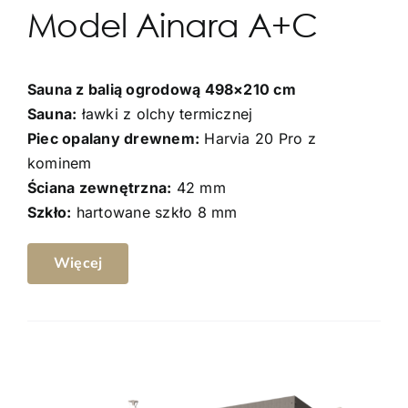
Model Ainara A+C
Kontakt
Sauna z balią ogrodową 498×210 cm
Sauna:
ławki z olchy termicznej
Piec opalany drewnem:
Harvia 20 Pro z
kominem
Ściana zewnętrzna:
42 mm
Szkło:
hartowane szkło 8 mm
Więcej