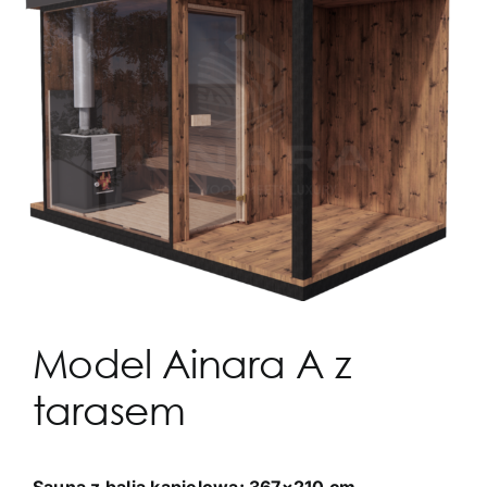
Model Ainara A z
tarasem
Sauna z balią kąpielową: 367×210 cm