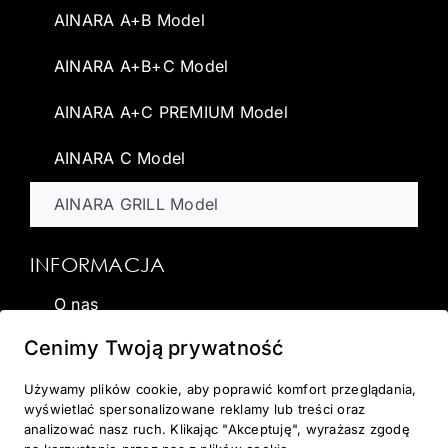
AINARA A+B Model
AINARA A+B+C Model
AINARA A+C PREMIUM Model
AINARA C Model
AINARA GRILL Model
INFORMACJA
O nas
Cenimy Twoją prywatność
Wirtualna sauna
Używamy plików cookie, aby poprawić komfort przeglądania,
Dostawa
wyświetlać spersonalizowane reklamy lub treści oraz
analizować nasz ruch. Klikając "Akceptuję", wyrażasz zgodę
Galeria